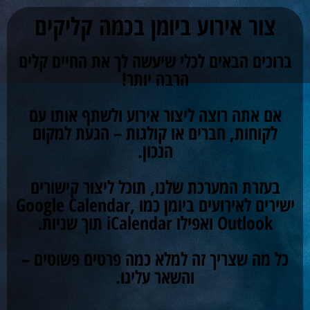
לתוכן
צור אירוע ביומן בכמה קליקים
ברוכים הבאים לכלי שיעשה לך את החיים קלים
הרבה יותר!
אם אתה רוצה ליצור אירוע ולשתף אותו עם
לקוחות, חברים או קולגות – הגעת למקום
הנכון.
בעזרת המערכת שלנו, תוכל ליצור קישורים
ישירים לאירועים ביומן כמו Google Calendar,
Outlook ואפילו iCalendar תוך שניות.
כל מה שצריך זה למלא כמה פרטים פשוטים –
והשאר עלינו.