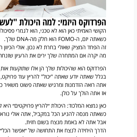
הפרדוקס היזמי: למה היכולת "לעש
הקושי האמיתי כאן הוא לא טכני, הוא לגמרי פסיכולוג
כשאתה יזם, ה-FOMO הוא חלק מה-DNA שלך.
זה הפחד המציק שאולי בחרת לא נכון. אולי הכיוון הש
מה יקרה אם המתחרה שלך ירים את הרעיון שזנחת 
הפרדוקס הוא שהיכולות שלך הן אלו שתוקעות אותך
בגלל שאתה יודע שאתה "יכול" להריץ עוד פרויקט,
אתה רואה הזדמנות ומרגיש שאתה פשוט משאיר כס
אז אתה הולך על כולן.
כאן נמצא המלכוד: היכולת ״להריץ פרויקטים״ היא 
כשאתה מנסה להניע הכל במקביל, אתה אולי נורא 
אבל אתה לא באמת מנצח בשום חזית.
הדרך היחידה לנצח את התחושה של ״אפשר הכל״