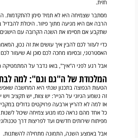
חזית.
הרבה אם היא מגיעה מתוך פיזור. היכולת להבדיל ב
שתקבע אם תסיימו את השנה הקרובה עם הישגים 
כדי לעזור לכם להבין איך עושים את זה נכון, המא
האסטרטגי, ובסיומו מחכה לכם סוכן AI שיעזור לכם ליישם את הכל ולהפוך את התכנון לתוכנית עבודה מנצחת.
אבל רגע לפני ה"איך", בואו נדבר על המתמטיקה 
המלכודת של ה"גם וגם": למה לבח
הטעות הנפוצה בתכנון שנתי היא המחשבה שאפשר
זה נשמע הגיוני על הנייר: יש צוות, יש תקציב ויש יכ
אז למה לא להריץ ארבעה פרויקטים גדולים במקביל
כל אחד מהם נראה כמו מנוע צמיחה שיכול לשנות 
מפיתוח שירותים חדשים ועד לפריצות דרך טכנולוגיו
אבל באמצע השנה, התמונה מתחילה להשתנות.