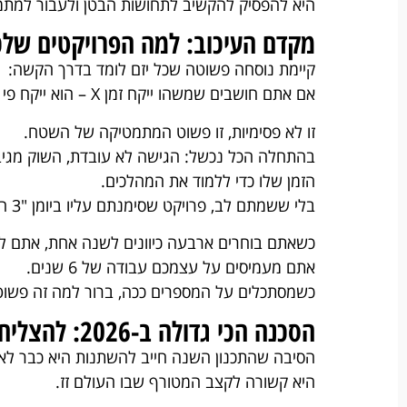
היא להפסיק להקשיב לתחושות הבטן ולעבור למתמ
מקדם העיכוב: למה הפרויקטים שלכ
קיימת נוסחה פשוטה שכל יזם לומד בדרך הקשה:
אם אתם חושבים שמשהו ייקח זמן X – הוא ייקח פי 6 בפועל.
זו לא פסימיות, זו פשוט המתמטיקה של השטח.
בהתחלה הכל נכשל: הגישה לא עובדת, השוק מגיב
הזמן שלו כדי ללמוד את המהלכים.
בלי ששמתם לב, פרויקט שסימנתם עליו ביומן "3 חודשים", הופך לשנה וחצי של עבודה מאומצת.
כשאתם בוחרים ארבעה כיוונים לשנה אחת, אתם ל
אתם מעמיסים על עצמכם עבודה של 6 שנים.
כשמסתכלים על המספרים ככה, ברור למה זה פשוט 
הסכנה הכי גדולה ב-2026: להצליח במטרה הלא נכונה
הסיבה שהתכנון השנה חייב להשתנות היא כבר לא ר
היא קשורה לקצב המטורף שבו העולם זז.