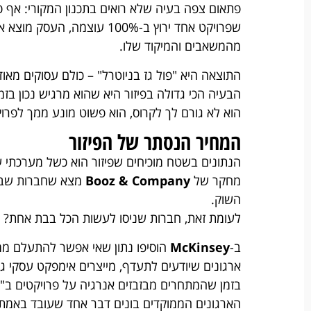
פתאום צפה בעיה שלא רואים בתכנון המקורי: אף 
מהמשאבים והמיקוד שלו.
התוצאה היא "פול גז בניוטרל" – כולם עסוקים מאוד
הבעיה הכי גדולה בפיזור היא שהוא מרגיש נכון בזמ
הוא לא גורם לך לקרוס, הוא פשוט מונע ממך לפרוץ
המחיר הנסתר של הפיזור
הנתונים בשטח מוכיחים שפיזור הוא כשל מערכתי 
מחקר של
Booz & Company
השוק.
לעומת זאת, חברות שניסו לעשות הכל בבת אחת? מצאו את עצמן
ב-
McKinsey
הוסיפו נתון שאי אפשר להתעלם ממ
ארגונים שיודעים לתעדף, מייצרים אימפקט עסקי גבוה ב-40% יותר מה
בזמן שהמתחרים מבזבזים אנרגיה על פרויקטים ב"ח
הארגונים הממוקדים בונים דבר אחד שעובד באמת,