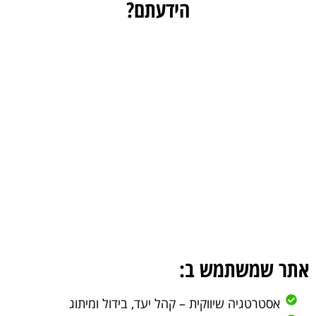
הידעתם?
האתר של העסק שלכם
אמור להיות
ערוץ ללידים איכותיים באופן
שוטף וקבוע.
מה זה אתר שבנוי בחכמה?
אתר שמשתמש ב:
אסטרטגיה שיווקית – קהל יעד, בידול ומיתוג