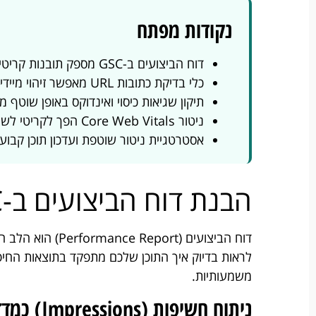
נקודות מפתח
דוח הביצועים ב-GSC מספק תובנות קריטיות על ביצועי התוכן שלכם לפי שאילתות ודפים ספציפיים
כלי בדיקת כתובות URL מאפשר זיהוי מיידי של בעיות טכניות ספציפיות לדף בודד
תיקון שגיאות כיסוי ואינדוקס באופן שוטף 
ניטור Core Web Vitals הפך לקריטי לשמירה על דירוג יציב ועל חווית משתמש טובה
אסטרטגיית ניטור שוטפת ועדכון תוכן קבוע
הבנת דוח הביצועים ב-GSC לניטור תוכן
לראות בדיוק איך התוכן שלכם מתפקד בתוצאות החיפו
משמעותיות.
ניתוח חשיפות (Impressions) כמדד ליציבות