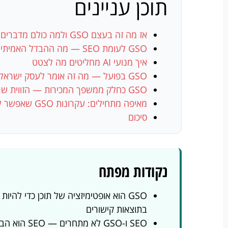
תוכן עניינים
אז מה זה בעצם GSO ולמה כולם מדברים על זה עכשיו
GSO לעומת SEO — מה ההבדל האמיתי
איך מנועי AI מחליטים מה לצטט
GSO בפועל — מה זה אומר לעסק ישראלי קטן
GSO כחלק ממשפך המכירות — הזווית שרוב האנשים מפספסים
מאיפה מתחילים: עקרונות GSO שאפשר ליישם עכשיו
סיכום
נקודות מפתח
בתוצאות קישורים
SEO ו-GSO לא מתחרים — SEO הוא הבסיס שבלעדיו GSO כמעט בלתי אפשרי