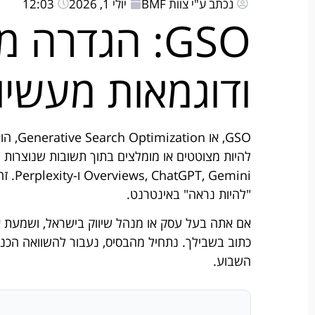
נכתב ע"י צוות BMF
יולי 1, 2026
12:03
GSO: הגדרה
ודוגמאות מעשיו
GSO, א
emini
"להיות נראה" באינטרנט.
השבוע.