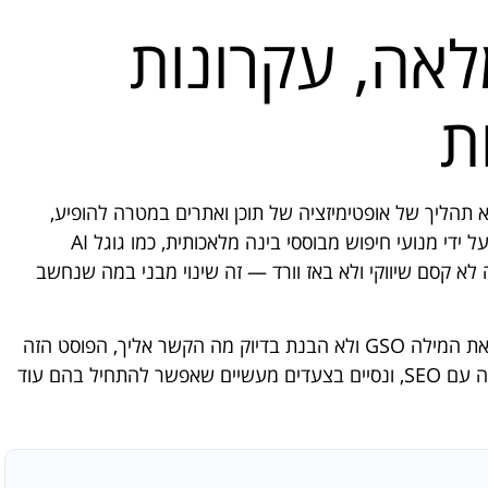
 מלאה, עקרונות
ת
ו Generative Search Optimization, הוא תהליך של אופטימיזציה של תוכן ואתרים במטרה להופיע,
להיות מצוטטים או מומלצים בתוך תשובות שנוצרות על ידי מנועי חיפוש מבוססי בינה מלאכותית, כמו גוגל AI
Overviews, ChatGPT, G ו-Perplexity. זה לא קסם שיווקי ולא באז וורד — זה שינוי מבני במה שנחשב
אם אתה בעל עסק או מנהל שיווק בישראל, ושמעת את המילה GSO ולא הבנת בדיוק מה הקשר אליך, הפוסט הזה
כתוב בשבילך. נתחיל מהבסיס, נעבור להשוואה הכנה עם SEO, ונסיים בצעדים מעשיים שאפשר להתחיל בהם עוד