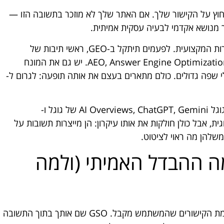
וץ על הקישור שלך. אם האתר שלך לא מוזכר בתשובה הזו —
כדאי לדעת שהתחום הזה מופיע בשמות שונים בספרות המקצועית. לפעמים תיתקל ב-GEO, ראשי תיבות של
Generative Engine Optimization. לעיתים ב-AEO, Answer Engine Optimization. יש גם את המונח
ודלי שפה גדולים. כולם מתארים בעצם את אותה תופעה: לגרום ל-
הפלטפורמות שאליהן GSO מכוון כוללות בעיקר את גוגל AI Overviews, ChatGPT, Gemini של גוגל ו-
נולוגית, אבל כולן חולקות את אותו עיקרון: הן מייצרות תשובות על
משלהן מה ראוי לציטוט.
מת SEO — מה ההבדל האמיתי (ולמה
ההבדל הבסיסי פשוט להסבר: SEO שם אותך ברשימת הקישורים שהמשתמש מקבל. GSO שם אותך בתוך התשובה