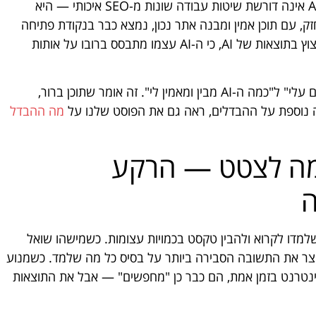
גוגל עצמה הצהירה שאופטימיזציה ל-AI Overviews אינה דורשת שיטות עבודה שונות מ-SEO איכותי — היא
ך ישיר שלו, לא החלפה. מי שבנה בסיס SEO חזק, עם תוכן אמין ומבנה אתר נכון, נמצא כבר בנקודת פתיחה
טובה. אבל מי שלא השקיע ב-SEO? יתקשה מאוד לצוץ בתוצאות של AI, כי ה-AI עצמו מתבסס ברובו על אותות
מה כן משתנה: הדגש עובר מ"כמה קישורים מצביעים עלי" ל"כמה ה-AI מבין ומאמין לי". זה אומר שתוכן ברור,
אה נוספת על ההבדלים, ראה גם את הפוסט שלנו על
מה ההבדל
מחליטים מה לצטט — הרקע
ה
הם בבסיסם מערכות שלמדו לקרוא ולהבין טקסט בכמויות עצומות. כשמישהו שואל
צר את התשובה הסבירה ביותר על בסיס כל מה שלמד. כשמנוע
יפים על כך גישה לאינטרנט בזמן אמת, הם כבר כן "מחפשים" — אבל את התוצאות