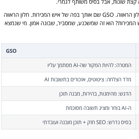
האנלוגיה שהכי ממחישה את זה: SEO שם אותך בחלון הראווה. GSO שם אותך בפה של איש המכירות. חלון הראווה
 המכירות? הוא זה שמשכנע, שמסביר, שבונה אמון. מי שנמצא
GSO
המטרה: להיות המקור שה-AI מסתמך עליו
מדד הצלחה: ציטוטים, אזכורים בתשובות AI
הדגש: מהימנות, בהירות, מבנה תוכן
ה-AI בוחר ומציג תשובה מסוכמת
בסיס נדרש: SEO חזק + תוכן מובנה ועובדתי