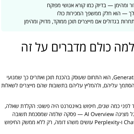
חרות בגדולים אם מייצרים תוכן ממוקד, מדויק ומהימן
מה זה בעצם GSO ולמה כולם מדברים על זה
GSO, ראשי תיבות של Generative Search Optimization, הוא התחום שעוסק בהכנת תוכן ואתרים כך שמנועי
להסתמך עליהם, ולהמליץ עליהם בתשובות שהם מייצרים לשאלות
ד לפני כמה שנים, חיפוש באינטרנט היה פשוט: הקלדת שאלה,
קיבלת רשימת קישורים, בחרת אחד ולחצת. היום, גוגל מציגה AI Overview — פסקה שלמה שמסכמת תשובה
ישירה לשאלה שלך, עם ציון מקורות בתחתית. ChatGPT ו-Perplexity עושים משהו דומה, רק ללא ממשק החיפוש