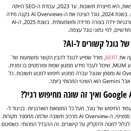
השינוי הגדול ביותר הוא שגוגל כבר לא רק מדרג תוצאות, היא מייצרת תשובות. עד 2023, עבודת ה-SEO הייתה
להגיע כמה שיותר גבוה ברשימת הקישורים הכחולים. בשנת 2024, גוגל הציגה את ה-AI Overviews בקנה מידה
רחב, ומאז הפעילות של גולשים על תוצאות חיפוש אורגניות ירדה בצורה מדידה ומשמעותית. בשנת 2025, ה-AI
BERT
, מודל שסייע לגוגל להבין הקשר ומשמעות של
שאילתות ולא רק מילות מפתח מדויקות. ב-2021 הגיע MUM, שיכול לעבד מידע ממגוון שפות ופורמטים בו זמנית.
בסוף 2023 הגיע Gemini, שמפעיל את ה-AI Overviews ומסמן שגוגל עברה ממנוע חיפוש למנוע תשובות. כל
בראש עמוד החיפוש של גוגל, מעל כל התוצאות האורגניות. בניגוד ל-
Featured Snippet הישן שהיה שולף ציטוט מאתר ספציפי, ה-AI Overview מרכיב תשובה שלמה ממספר מקורות.
 לגלול למטה ולהקליק על קישורים. זה ההבדל המהותי. כשסיכום