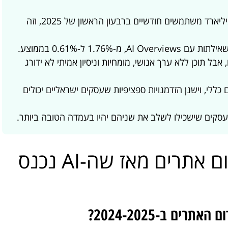
ה-AI Overviews של גוגל הגיעו ל-1.5 מיליארד משתמשים חודשיים ברבעון הראשון של 2025, וזה
פסול בפני עצמו, אבל תוכן ללא ערך אנושי, מומחיות וניסיון אמיתי לא ידורג
ללי, וישנן הזדמנויות ספציפיות שעסקים ישראליים יכולים
מה בדיוק השתנה בקידום אתרים מאז שה-AI נכנס