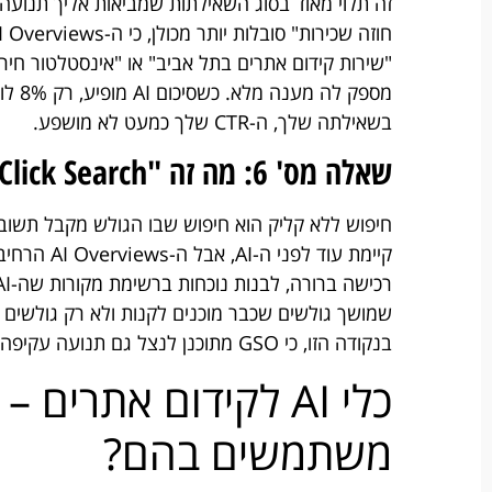
זה תלוי מאוד בסוג השאילתות שמביאות אליך תנועה.
בשאילתה שלך, ה-CTR שלך כמעט לא מושפע.
שאלה מס' 6: מה זה "Zero Click Search" ואיך מתמודדים איתו?
חיפוש ללא קליק הוא חיפוש שבו הגולש מקבל תשובה
קיימת עוד 
שמושך גולשים שכבר מוכנים לקנות ולא רק גולשים
בנקודה הזו, כי GSO מתוכנן לנצל גם תנועה עקיפה מתוך AI Overviews.
כלי AI לקידום אתרים
משתמשים בהם?