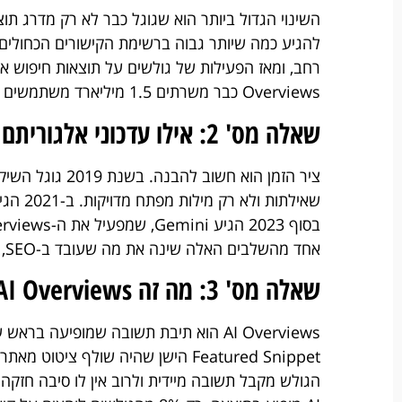
Overviews כבר משרתים 1.5 מיליארד משתמשים חודשיים, לפי נתוני גוגל עצמה.
שאלה מס' 2: אילו עדכוני אלגוריתם של גוגל קשורים ל-AI?
ציר הזמן הוא חשוב להבנה. בשנת 2019 גוגל השיקה את
אחד מהשלבים האלה שינה את מה שעובד ב-SEO, אבל Gemini הוא השינוי המהותי ביותר.
שאלה מס' 3: מה זה Google AI Overviews ואיך זה שונה מחיפוש רגיל?
AI Overviews הוא תיבת תשובה שמופיעה 
הגולש מקבל תשובה מיידית ולרוב אין לו סיבה חזקה