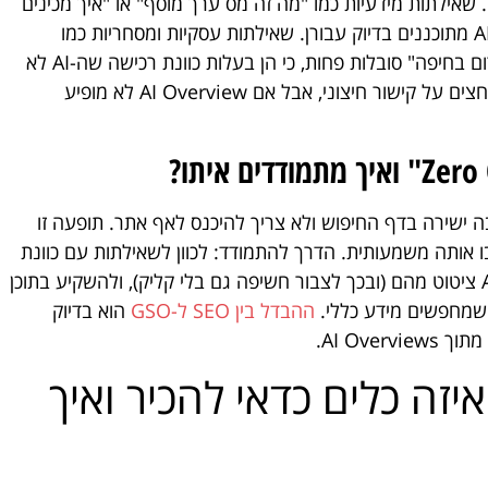
 שאילתות מידעיות כמו "מה זה מס ערך מוסף" או "איך מכינים
חוזה שכירות" סובלות יותר מכולן, כי ה-AI Overviews מתוכננים בדיוק עבורן. שאילתות עסקיות ומסחריות כמו
"שירות קידום אתרים בתל אביב" או "אינסטלטור חירום בחיפה" סובלות פחות, כי הן בעלות כוונת רכישה שה-AI לא
מספק לה מענה מלא. כשסיכום AI מופיע, רק 8% לוחצים על קישור חיצוני, אבל אם AI Overview לא מופיע
 ישירה בדף החיפוש ולא צריך להיכנס לאף אתר. תופעה זו
לפני ה-AI, אבל ה-AI Overviews הרחיבו אותה משמעותית. הדרך להתמודד: לכוון לשאילתות עם כוונת
רכישה ברורה, לבנות נוכחות ברשימת מקורות שה-AI ציטוט מהם (ובכך לצבור חשיפה גם בלי קליק), ולהשקיע בתוכן
 שמחפשים מידע כללי.
ההבדל בין SEO ל-GSO
הוא בדיוק
 – איזה כלים כדאי להכיר ואיך