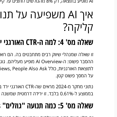
AI מופיע בתוצאה, רק 8% מהגולשים לוחצים על קישור חיצוני כלשהו.
איך AI משפיעה על ת
קליקה?
שאלה מס' 4: למה ה-CTR האורגני ירד גם אם שמרתי על הדירוג שלי?
זו שאלה שמנהלי שיווק רבים מתחבטים בה. הם רואי
ההסבר פשוט: ה-I Overview
על המסך פשוט קטן.
בממוצע ל-0.61% בלבד. זו ירידה דרמטית שמשנה את כל חישוב ה-ROI של קידום אתרים.
שאלה מס' 5: כמה תנועה "גוזלים" AI Overviews מהאתר שלי?