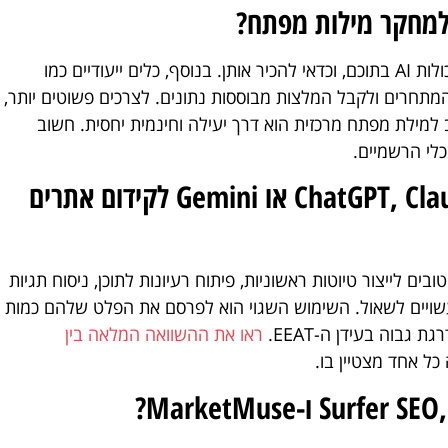
הכלים המסורתיים כמו Ahrefs ו-SEMrush שילבו יכולות AI בתוכם, וכדאי להכיר אותן. בנוסף, כלים ייעודיים כמו
 של המתחרים ולקבל המלצות מבוססות נתונים. לצרכים פשוטים יותר,
אים מסביב למילת מפתח מרכזית הוא דרך יעילה וחינמית יחסית. חשוב
שאלה מס' 8: איך משתמשים ב-ChatGPT, Claude או Gemini לקידום אתרים
ים לייצור טיוטות ראשוניות, פיתוח רעיונות לתוכן, ניסוח תגיות
שויים לשאול. השימוש השגוי הוא לפרסם את הפלט שלהם כמות
 גבוה בעידן ה-EEAT.
ראו את ההשוואה המלאה בין
כל אחד מצטיין בו.