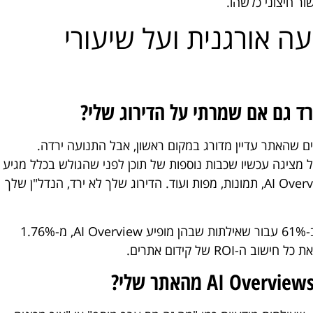
נועה אורגנית ועל שיעורי
ם שהאתר עדיין מדורג במקום ראשון, אבל התנועה ירדה.
A מופיע מעליהם. גוגל מציגה עכשיו שכבות נוספות של תוכן לפני שהגולש בכלל מגיע
לתוצאות האורגניות, כולל AI Overviews, People Also Ask, תמונות, מפות ועוד. הדירוג שלך לא ירד, הנדל"ן שלך
נתוני מחקר מ-2024 מראים שה-CTR האורגני ירד ב-61% עבור שאילתות שבהן מופיע AI Overview, מ-1.76%